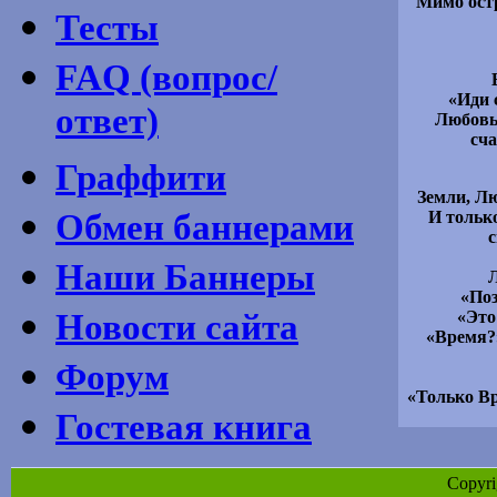
Мимо остр
Тесты
FAQ (вопрос/
«Иди 
ответ)
Любовь 
сча
Граффити
Земли, Лю
Обмен баннерами
И тольк
с
Наши Баннеры
«Поз
Новости сайта
«Это
«Время?»
Форум
«Только Вр
Гостевая книга
Copyr