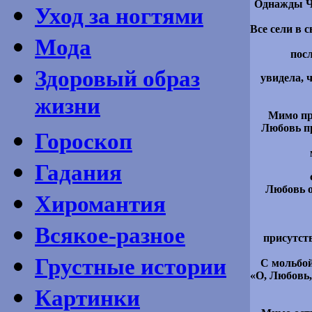
Однажды Чу
Уход за ногтями
Все сели в 
Мода
посл
Здоровый образ
увидела, 
жизни
Мимо пр
Любовь пр
Гороскоп
Гадания
Любовь о
Хиромантия
Всякое-разное
присутст
Грустные истории
С мольбой
«О, Любовь, 
Картинки